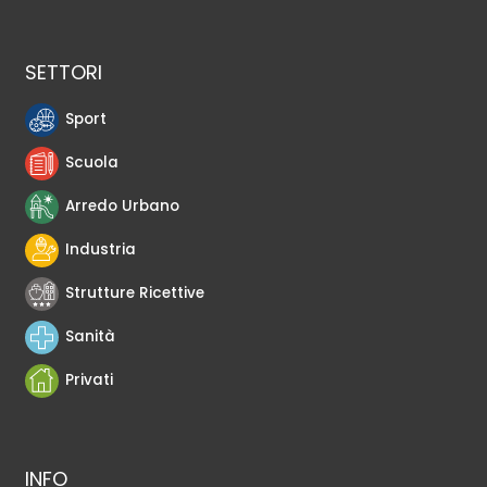
SETTORI
Sport
Scuola
Arredo Urbano
Industria
Strutture Ricettive
Sanità
Privati
INFO