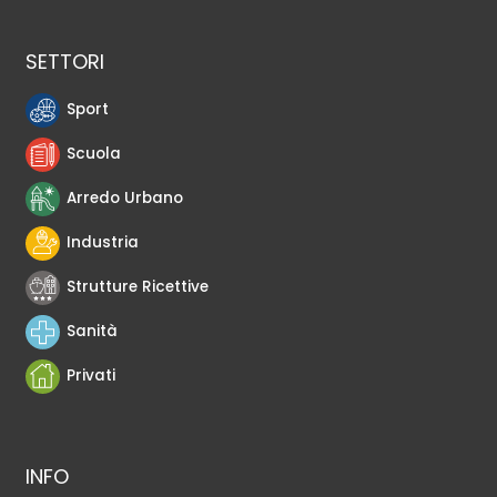
SETTORI
Sport
Scuola
Arredo Urbano
Industria
Strutture Ricettive
Sanità
Privati
INFO