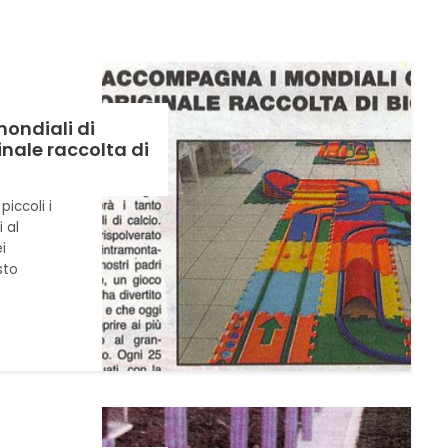
ondiali di
inale raccolta di
piccoli i
 al
i
sto