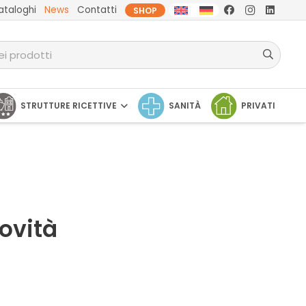
ataloghi
News
Contatti
SHOP
STRUTTURE RICETTIVE
SANITÀ
PRIVATI
ovità