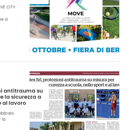
VE CITY
he si
ni antitrauma su
e la sicurezza a
e al lavoro
Febbraio
 la