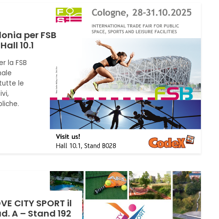
lonia per FSB
all 10.1
er la FSB
nale
tutte le
vi,
liche.
VE CITY SPORT il
ad. A – Stand 192