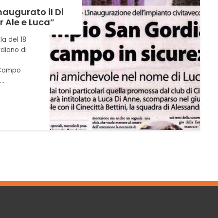
Inaugurato il Di
r Ale e Luca”
a del 18
diano di
 Campo
a…