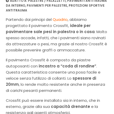
ADATTO A:
PALESTRE / PALAZZETTI
,
PAVIMENTI ANTITRAUMA
DA INTERNO
,
PAVIMENTI PER PALESTRE
,
PROTEZIONI SPORTIVE
ANTITRAUMA
Partendo dai principi del
Quadrio
, abbiamo
progettato il pavimento Crossfit,
ideale per
pavimentare sale pesi in palestra o in casa
. Molto
spesso accade, infatti, che i pavimenti siano rovinati
da attrezzature o pesi, ma grazie al nostro Crossfit è
possibile prevenire graffi o ammaccature.
Il pavimento Crossfit è composto da piastre
autoposanti con
incastro a “coda di rondine”
.
Questa caratteristica consente una posa facile e
veloce senza l’utilizzo di collanti. Lo
spessore di
20mm
, lo rende molto resistente anche in presenza
di carichi pesanti permanenti.
Crossfit può essere installato sia in interno, che in
esterno, grazie alla sua
capacità drenante
e la
resistenza agli agenti atmosferici.