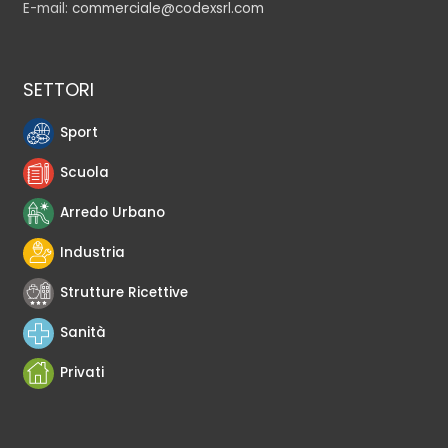
E-mail:
commerciale@codexsrl.com
SETTORI
Sport
Scuola
Arredo Urbano
Industria
Strutture Ricettive
Sanità
Privati