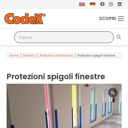
SCOPRI
Home
/
Prodotti
/
Protezioni Antitrauma
/
Protezioni spigoli finestre
Protezioni spigoli finestre