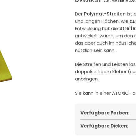
ANGEPASST AN:
MATERIALDA
Der
Polymat-Streifen
ist 
und langen Flächen, wie z.B
Entwicklung hat die
Streif
entwickelt wurde, um den 
das aber auch im häuslichen
nützlich sein kann.
Die Streifen und Leisten la
doppelseitigem Kleber (nur
anbringen.
Sie kann in einer ATOXIC- 
Verfügbare Farben:
Verfügbare Dicken: