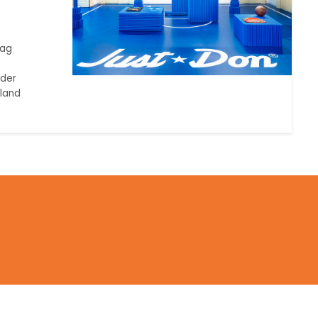
Tag
der
iland