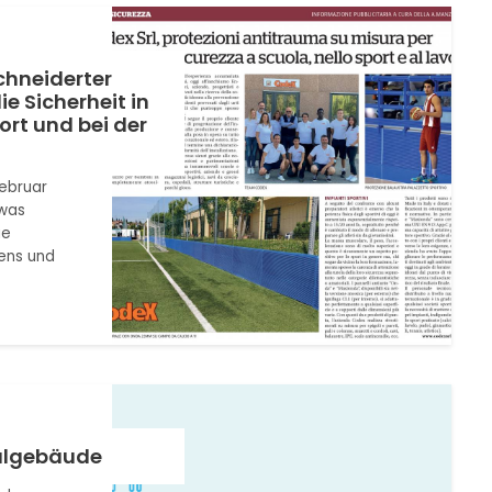
chneiderter
ie Sicherheit in
ort und bei der
Februar
twas
ie
ens und
hulgebäude