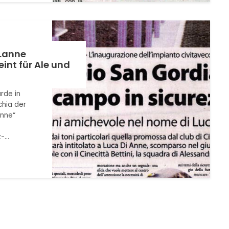
 Lanne
eint für Ale und
rde in
chia der
anne“
s
z-…