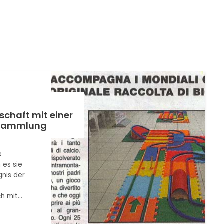
schaft mit einer
lsammlung
e
 es sie
nis der
ch mit…