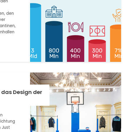
r den
en, den
ver
antinen,
nhallen
 das Design der
en
richtung
 Just