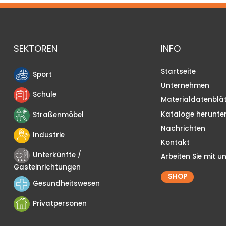
SEKTOREN
INFO
Startseite
Sport
Unternehmen
Schule
Materialdatenblät
Kataloge herunte
Straßenmöbel
Nachrichten
Industrie
Kontakt
Unterkünfte /
Arbeiten Sie mit u
Gasteinrichtungen
SHOP
Gesundheitswesen
Privatpersonen