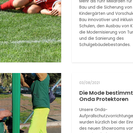
Mehr als fünf Milliarden fü
Bau und die Sicherung von
Kindergärten und Vorschul
Bau innovativer und inklusi
Schulen, den Ausbau von K
die Modernisierung von Tur
und die Sanierung des
Schulgebäudebestandes.
03/08/2021
Die Mode bestimmt
Onda Protektoren
Unsere Onda-
Aufprallschutzvorrichtung
wurden kürzlich bei der Ein
des neuen Showrooms von