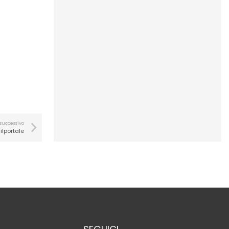
 successivo
ilportale