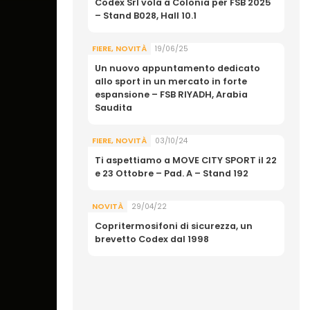
Codex Srl vola a Colonia per FSB 2025
– Stand B028, Hall 10.1
FIERE
,
NOVITÀ
19/06/25
Un nuovo appuntamento dedicato
allo sport in un mercato in forte
espansione – FSB RIYADH, Arabia
Saudita
FIERE
,
NOVITÀ
03/10/24
Ti aspettiamo a MOVE CITY SPORT il 22
e 23 Ottobre – Pad. A – Stand 192
NOVITÀ
29/04/22
Copritermosifoni di sicurezza, un
brevetto Codex dal 1998