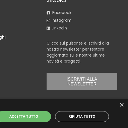
SEGUICI
Facebook
Instagram
Linkedin
ghi
Clicca sul pulsante e iscriviti alla
nostra newsletter per restare
aggiornato sulle nostre ultime
novità e progetti.
ISCRIVITI ALLA
NEWSLETTER
×
ACCETTA TUTTO
RIFIUTA TUTTO
Powered by
Neroavorio