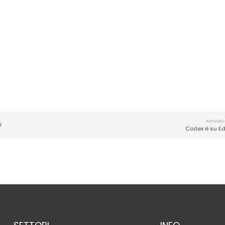
Articolo
i
Codex è su Ed