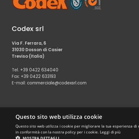
Codex srl
Via F. Ferrara, 6
31030 Dosson di Casier
Treviso (Italia)
Tel.
+39 0422 634040
Fax:
+39 0422 633193
E-mail:
commerciale@codexsrl.com
Questo sito web utilizza cookie
Questo sito web utilizza i cookie per migliorare la tua esperienza di 
© Copyright 2024 Codex srl – Tutti i diritti riservati
in conformità con la nostra policy per i cookie.
Leggi di più
P.Iva e C.F. 00898460266 – REA TV-269315 – Cap.Soc. € 11.000,00 i.
MOSTRA DETTAGLI