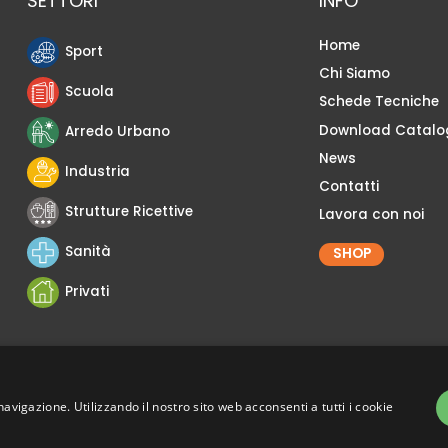
SETTORI
INFO
Home
Sport
Chi Siamo
Scuola
Schede Tecniche
Download Catalo
Arredo Urbano
News
Industria
Contatti
Strutture Ricettive
Lavora con noi
Sanità
SHOP
Privati
navigazione. Utilizzando il nostro sito web acconsenti a tutti i cookie
v. –
Privacy Policy