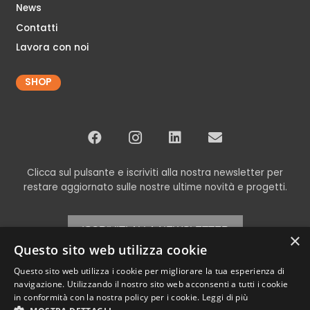
News
Contatti
Lavora con noi
SHOP
Clicca sul pulsante e iscriviti alla nostra newsletter per
restare aggiornato sulle nostre ultime novità e progetti.
ISCRIVITI ALLA NEWSLETTER
×
Questo sito web utilizza cookie
Questo sito web utilizza i cookie per migliorare la tua esperienza di
navigazione. Utilizzando il nostro sito web acconsenti a tutti i cookie
© Copyright 2024 Codex srl – Tutti i diritti riservati
in conformità con la nostra policy per i cookie.
Leggi di più
P.Iva e C.F. 00898460266 – REA TV-269315 – Cap.Soc. € 11.000,00 i.v. –