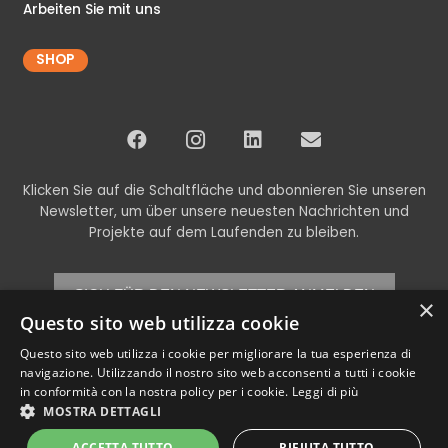
Arbeiten Sie mit uns
SHOP
Klicken Sie auf die Schaltfläche und abonnieren Sie unseren
Newsletter, um über unsere neuesten Nachrichten und
Projekte auf dem Laufenden zu bleiben.
SICH FÜR DEN NEWSLETTER ANMELDEN
×
Questo sito web utilizza cookie
Questo sito web utilizza i cookie per migliorare la tua esperienza di
navigazione. Utilizzando il nostro sito web acconsenti a tutti i cookie
© Copyright 2024 Codex srl – Alle Rechte vorbehalten
in conformità con la nostra policy per i cookie.
Leggi di più
P.Iva und C.F. 00898460266 – REA TV-269315 – Cap.Soc. € 11.000,00 i.V.
MOSTRA DETTAGLI
–
Datenschutzrichtlinie
ACCETTA TUTTO
RIFIUTA TUTTO