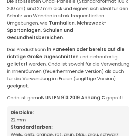
Die stoßfesten Onda-Paneele (Standardformat 100 x
200 cm) sind 22 mm dick und eignen sich ideal für den
Schutz von Wänden in stark frequentierten
Umgebungen, wie
Turnhallen, Mehrzweck-
Sportanlagen, Schulen und
Gesundheitsbereichen
.
Das Produkt kann
in Paneelen oder bereits auf die
richtige Größe zugeschnitten
und einbaufertig
geliefert
werden. Onda ist sowohl für die Verwendung
in Innenräumen (feuerhemmende Version) als auch
für die Verwendung im Freien (ungiftige Version)
geeignet.
Onda ist gemäß
UNI EN 913:2019 Anhang C
geprüft.
Die Dicke:
22 mm
Standardfarben:
Weiß, gelb, orange, rot, grün, blau, grau, schwarz