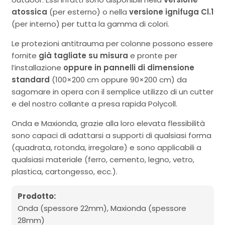
atossica
(per esterno) o nella
versione ignifuga Cl.1
(per interno) per tutta la gamma di colori.
Le protezioni antitrauma per colonne possono essere
fornite
già tagliate su misura
e pronte per
l’installazione
oppure in pannelli di dimensione
standard
(100×200 cm oppure 90×200 cm) da
sagomare in opera con il semplice utilizzo di un cutter
e del nostro collante a presa rapida Polycoll.
Onda e Maxionda, grazie alla loro elevata flessibilità
sono capaci di adattarsi a supporti di qualsiasi forma
(quadrata, rotonda, irregolare) e sono applicabili a
qualsiasi materiale (ferro, cemento, legno, vetro,
plastica, cartongesso, ecc.).
Prodotto:
Onda (spessore 22mm), Maxionda (spessore
28mm)