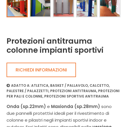
Protezioni antitrauma
colonne impianti sportivi
RICHIEDI INFORMAZIONI
ADATTO A:
ATLETICA
,
BASKET / PALLAVOLO
,
CALCETTO
,
PALESTRE / PALAZZETTI
,
PROTEZIONI ANTITRAUMA
,
PROTEZIONI
PER PALI E COLONNE
,
PROTEZIONI SPORTIVE ANTITRAUMA
Onda (sp.22mm)
e
Maxionda (sp.28mm)
sono
due pannelli protettivi ideali per il rivestimento di
colonne e pilastri negli impianti sportivi indoor e
outdoor. Essi infatti sono disponibili nella
versione