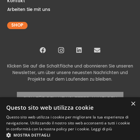
Kontakt
Arbeiten Sie mit uns
SHOP
Klicken Sie auf die Schaltfläche und abonnieren Sie unseren
Newsletter, um über unsere neuesten Nachrichten und
Projekte auf dem Laufenden zu bleiben.
SICH FÜR DEN NEWSLETTER ANMELDEN
×
Questo sito web utilizza cookie
Questo sito web utilizza i cookie per migliorare la tua esperienza di
navigazione. Utilizzando il nostro sito web acconsenti a tutti i cookie
© Copyright 2024 Codex srl – Alle Rechte vorbehalten
in conformità con la nostra policy per i cookie.
Leggi di più
P.Iva und C.F. 00898460266 – REA TV-269315 – Cap.Soc. € 11.000,00 i.V.
MOSTRA DETTAGLI
–
Datenschutzrichtlinie