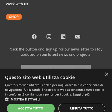
Work with us
SHOP
Click the button and sign up for our newsletter to stay
updated on our latest news and projects.
SIGN UP FOR THE NEWSLETTER
×
Questo sito web utilizza cookie
Questo sito web utilizza i cookie per migliorare la tua esperienza di
navigazione. Utilizzando il nostro sito web acconsenti a tutti i cookie
© Copyright 2024 Codex srl – All Rights Reserved
in conformità con la nostra policy per i cookie.
Leggi di più
VAT 00898460266 – REA TV-269315 – Cap.Soc. € 11,000.00 i.v. –
Privacy
MOSTRA DETTAGLI
Policy
ACCETTA TUTTO
RIFIUTA TUTTO